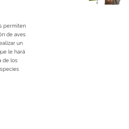
es permiten
ón de aves
alizar un
ue le hará
a de los
especies