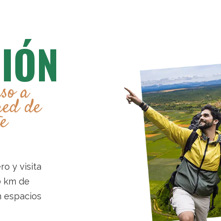
CIÓN
so a
red de
e
ro y visita
0 km de
n espacios