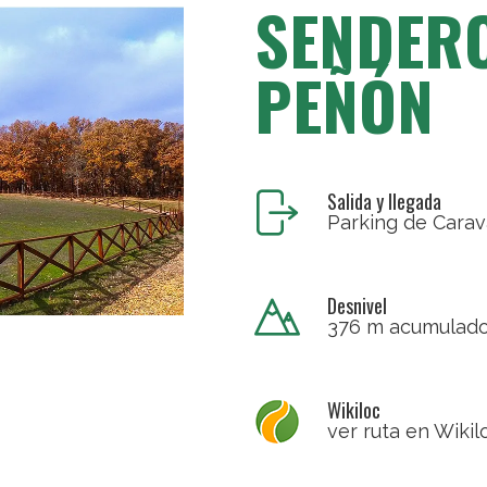
SENDERO
PEÑÓN
Salida y llegada
Parking de Cara
Desnivel
376 m acumulad
Wikiloc
ver ruta en Wikil