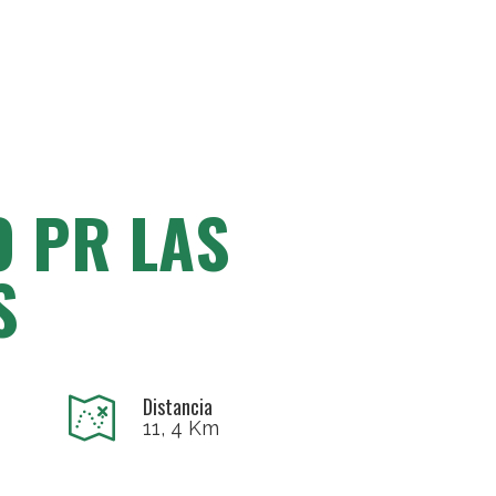
 PR LAS
S
Distancia
11, 4 Km