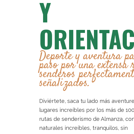
Y
ORIENTA
Deporte y aventura pa
paso por una extensa 
senderos perfectament
señalizados.
Diviértete, saca tu lado más aventure
lugares increíbles por los más de 10
rutas de senderismo de Almanza, co
naturales increíbles, tranquilos, sin